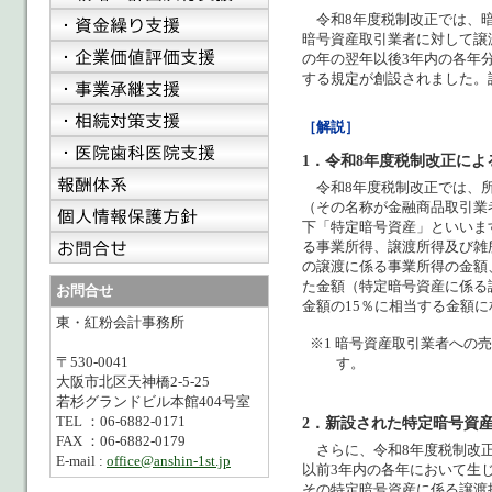
令和8年度税制改正では、暗
暗号資産取引業者に対して譲
の年の翌年以後3年内の各年
する規定が創設されました。
［解説］
1．令和8年度税制改正に
令和8年度税制改正では、所
（その名称が金融商品取引業
下「特定暗号資産」といいま
る事業所得、譲渡所得及び雑
の譲渡に係る事業所得の金額
た金額（特定暗号資産に係る
お問合せ
金額の15％に相当する金額
東・紅粉会計事務所
※1 暗号資産取引業者への
〒530-0041
す。
大阪市北区天神橋2-5-25
若杉グランドビル本館404号室
TEL ：06-6882-0171
2．新設された特定暗号資
FAX ：06-6882-0179
さらに、令和8年度税制改正
E-mail :
office@anshin-1st.jp
以前3年内の各年において生
その特定暗号資産に係る譲渡