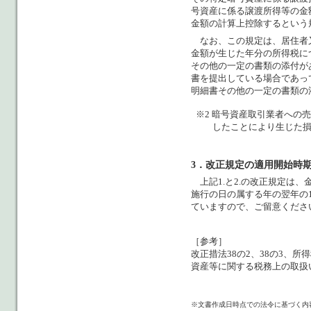
号資産に係る譲渡所得等の金
金額の計算上控除するという
なお、この規定は、居住者
金額が生じた年分の所得税に
その他の一定の書類の添付が
書を提出している場合であっ
明細書その他の一定の書類の
※2 暗号資産取引業者への
したことにより生じた
3．改正規定の適用開始時
上記1.と2.の改正規定は
施行の日の属する年の翌年の
ていますので、ご留意くださ
［参考］
改正措法38の2、38の3、
資産等に関する税務上の取扱い
※文書作成日時点での法令に基づく内