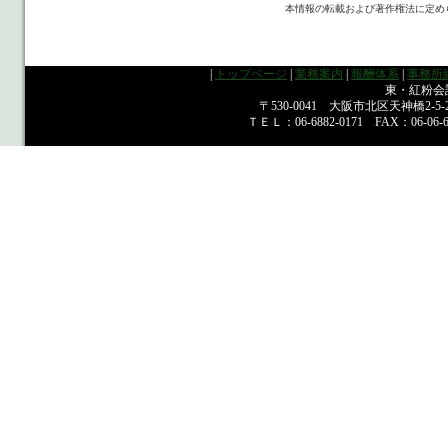
本情報の転載および著作権法に定め
|
トップページ
|
業務案内
|
報酬体系
|
事務所
東・紅粉
〒530-0041 大阪市北区天神橋2-
ＴＥＬ：06-6882-0171 FAX：06-06-688